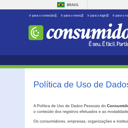
BRASIL
Ir para o conteúdo
1
Ir para o menu
2
Ir para o login
3
Ir para o r
Política de Uso de Dado
A Política de Uso de Dados Pessoais do
Consumido
o conteúdo dos registros efetuados e as modalidad
Os consumidores, empresas, organizações e institu