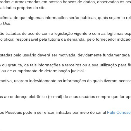
stradas e armazenadas em nossos bancos de dados, observados os nec
alidades próprias do site.
 ciência de que algumas informações serão públicas, quais sejam: o re
e Uso.
são tratadas de acordo com a legislação vigente e com as legítimas ex
o oficial responsável pela tutoria da demanda, pelo fornecedor indic
restadas pelo usuário deverá ser motivada, devidamente fundamentada 
u gratuita, de tais informações a terceiros ou a sua utilização para f
i ou de cumprimento de determinação judicial.
motivo, usarem indevidamente as informações às quais tiveram acesso 
 ao endereço eletrônico (e-mail) de seus usuários sempre que for o
Dados Pessoais podem ser encaminhadas por meio do canal
Fale Conosc