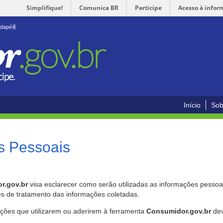
Simplifique!
Comunica BR
Participe
Acesso à infor
odapé
4
Início
Sob
s Pessoais
r.gov.br
visa esclarecer como serão utilizadas as informações pessoai
es de tratamento das informações coletadas.
ições que utilizarem ou aderirem à ferramenta
Consumidor.gov.br
dev