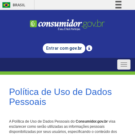
BRASIL
Simplifique!
Comunica BR
Participe
Acesso à informação
Entrar com
gov.br
Legislação
Canais
Toggle
naviga
Política de Uso de Dados
Pessoais
A Política de Uso de Dados Pessoais do
Consumidor.gov.br
visa
esclarecer como serão utilizadas as informações pessoais
disponibilizadas por seus usuários, especificando o conteúdo dos