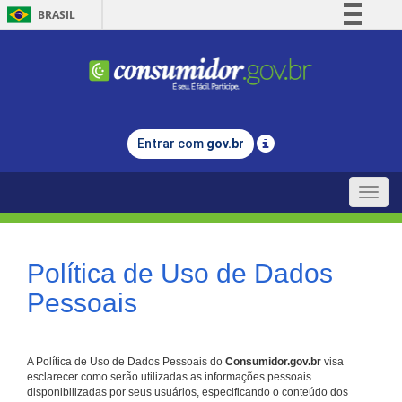
BRASIL
Simplifique!
Comunica BR
Participe
Acesso à informação
Entrar com
gov.br
Legislação
Canais
Toggle
naviga
Política de Uso de Dados
Pessoais
A Política de Uso de Dados Pessoais do
Consumidor.gov.br
visa
esclarecer como serão utilizadas as informações pessoais
disponibilizadas por seus usuários, especificando o conteúdo dos