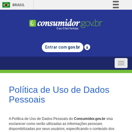
BRASIL
Simplifique!
Comunica BR
Participe
Acesso à informação
Entrar com
gov.br
Legislação
Canais
Toggle
naviga
Política de Uso de Dados
Pessoais
A Política de Uso de Dados Pessoais do
Consumidor.gov.br
visa
esclarecer como serão utilizadas as informações pessoais
disponibilizadas por seus usuários, especificando o conteúdo dos