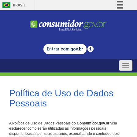
BRASIL
Simplifique!
Comunica BR
Participe
Acesso à informação
Entrar com
gov.br
Legislação
Canais
Toggle
naviga
Política de Uso de Dados
Pessoais
A Política de Uso de Dados Pessoais do
Consumidor.gov.br
visa
esclarecer como serão utilizadas as informações pessoais
disponibilizadas por seus usuários, especificando o conteúdo dos