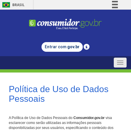
BRASIL
Simplifique!
Comunica BR
Participe
Acesso à informação
Entrar com
gov.br
Legislação
Canais
Toggle
naviga
Política de Uso de Dados
Pessoais
A Política de Uso de Dados Pessoais do
Consumidor.gov.br
visa
esclarecer como serão utilizadas as informações pessoais
disponibilizadas por seus usuários, especificando o conteúdo dos