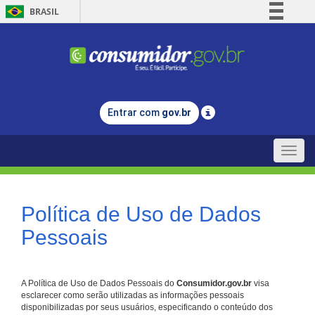
BRASIL
Simplifique!
Comunica BR
Participe
Acesso à informação
Entrar com
gov.br
Legislação
Canais
Toggle
naviga
Política de Uso de Dados
Pessoais
A Política de Uso de Dados Pessoais do
Consumidor.gov.br
visa
esclarecer como serão utilizadas as informações pessoais
disponibilizadas por seus usuários, especificando o conteúdo dos