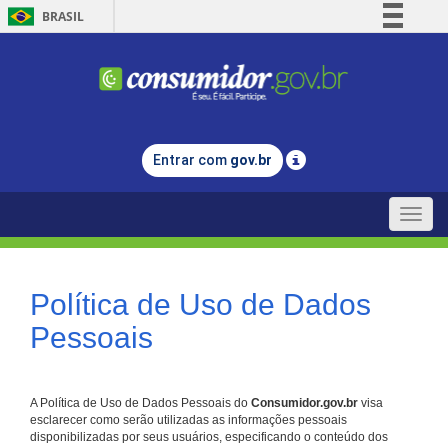
BRASIL
Simplifique!
Comunica BR
Participe
Acesso à informação
Entrar com
gov.br
Legislação
Canais
Toggle
naviga
Política de Uso de Dados
Pessoais
A Política de Uso de Dados Pessoais do
Consumidor.gov.br
visa
esclarecer como serão utilizadas as informações pessoais
disponibilizadas por seus usuários, especificando o conteúdo dos