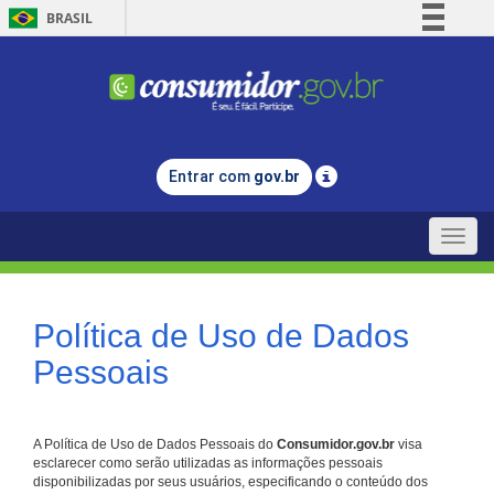
BRASIL
Simplifique!
Comunica BR
Participe
Acesso à informação
Entrar com
gov.br
Legislação
Canais
Toggle
naviga
Política de Uso de Dados
Pessoais
A Política de Uso de Dados Pessoais do
Consumidor.gov.br
visa
esclarecer como serão utilizadas as informações pessoais
disponibilizadas por seus usuários, especificando o conteúdo dos