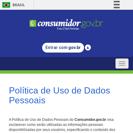
BRASIL
Simplifique!
Comunica BR
Participe
Acesso à informação
Entrar com
gov.br
Legislação
Canais
Toggle
naviga
Política de Uso de Dados
Pessoais
A Política de Uso de Dados Pessoais do
Consumidor.gov.br
visa
esclarecer como serão utilizadas as informações pessoais
disponibilizadas por seus usuários, especificando o conteúdo dos