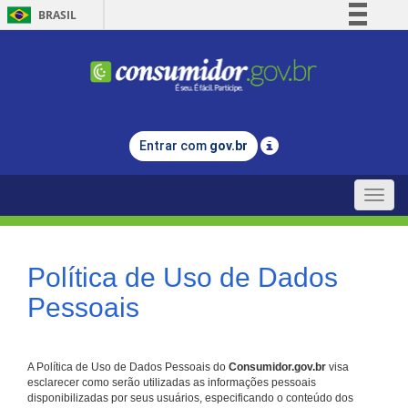
BRASIL
Simplifique!
Comunica BR
Participe
Acesso à informação
Entrar com
gov.br
Legislação
Canais
Toggle
naviga
Política de Uso de Dados
Pessoais
A Política de Uso de Dados Pessoais do
Consumidor.gov.br
visa
esclarecer como serão utilizadas as informações pessoais
disponibilizadas por seus usuários, especificando o conteúdo dos