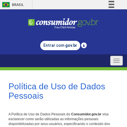
BRASIL
Simplifique!
Comunica BR
Participe
Acesso à informação
Entrar com
gov.br
Legislação
Canais
Toggle
naviga
Política de Uso de Dados
Pessoais
A Política de Uso de Dados Pessoais do
Consumidor.gov.br
visa
esclarecer como serão utilizadas as informações pessoais
disponibilizadas por seus usuários, especificando o conteúdo dos