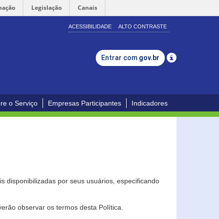
mação
Legislação
Canais
ACESSIBILIDADE
ALTO CONTRASTE
Entrar com
gov.br
re o Serviço
Empresas Participantes
Indicadores
s disponibilizadas por seus usuários, especificando
erão observar os termos desta Política.