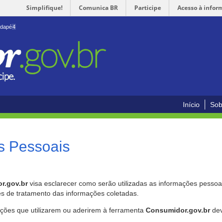
Simplifique!
Comunica BR
Participe
Acesso à infor
odapé
4
Início
Sob
s Pessoais
r.gov.br
visa esclarecer como serão utilizadas as informações pessoai
es de tratamento das informações coletadas.
ições que utilizarem ou aderirem à ferramenta
Consumidor.gov.br
dev