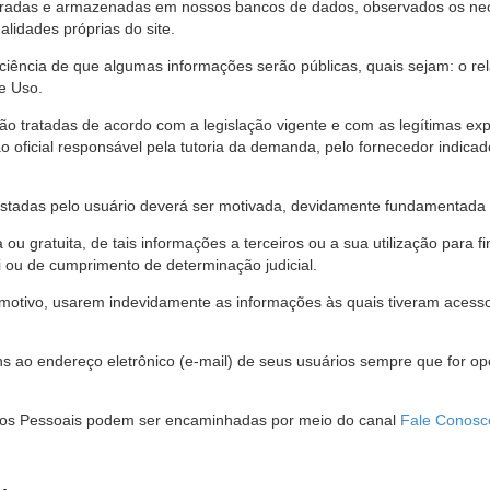
stradas e armazenadas em nossos bancos de dados, observados os nec
alidades próprias do site.
 ciência de que algumas informações serão públicas, quais sejam: o re
e Uso.
são tratadas de acordo com a legislação vigente e com as legítimas ex
o oficial responsável pela tutoria da demanda, pelo fornecedor indic
restadas pelo usuário deverá ser motivada, devidamente fundamentada 
u gratuita, de tais informações a terceiros ou a sua utilização para f
i ou de cumprimento de determinação judicial.
motivo, usarem indevidamente as informações às quais tiveram acesso 
 ao endereço eletrônico (e-mail) de seus usuários sempre que for o
Dados Pessoais podem ser encaminhadas por meio do canal
Fale Conosc