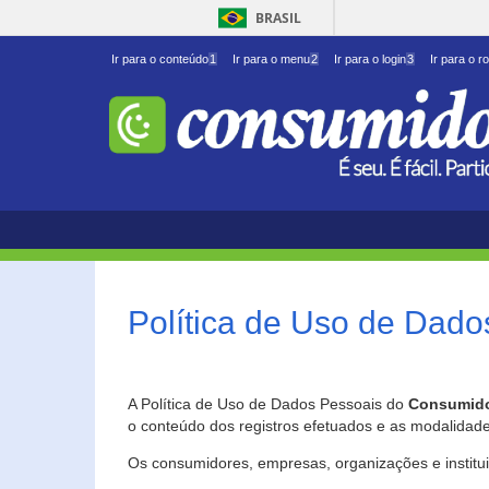
BRASIL
Ir para o conteúdo
1
Ir para o menu
2
Ir para o login
3
Ir para o r
Política de Uso de Dado
A Política de Uso de Dados Pessoais do
Consumido
o conteúdo dos registros efetuados e as modalidad
Os consumidores, empresas, organizações e institu