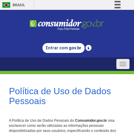
BRASIL
Simplifique!
Comunica BR
Participe
Acesso à informação
Entrar com
gov.br
Legislação
Canais
Toggle
naviga
Política de Uso de Dados
Pessoais
A Política de Uso de Dados Pessoais do
Consumidor.gov.br
visa
esclarecer como serão utilizadas as informações pessoais
disponibilizadas por seus usuários, especificando o conteúdo dos