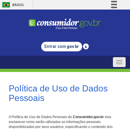
BRASIL
Simplifique!
Comunica BR
Participe
Acesso à informação
Entrar com
gov.br
Legislação
Canais
Toggle
naviga
Política de Uso de Dados
Pessoais
A Política de Uso de Dados Pessoais do
Consumidor.gov.br
visa
esclarecer como serão utilizadas as informações pessoais
disponibilizadas por seus usuários, especificando o conteúdo dos