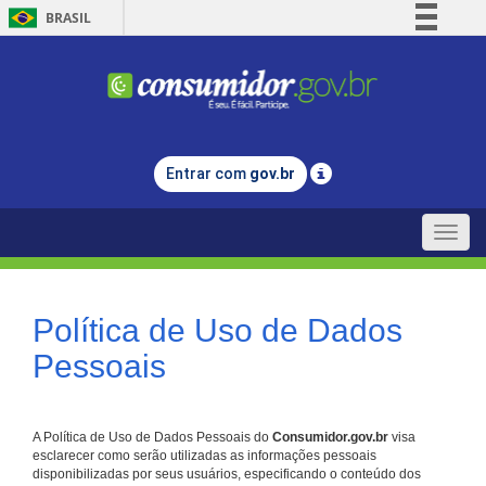
BRASIL
Simplifique!
Comunica BR
Participe
Acesso à informação
Entrar com
gov.br
Legislação
Canais
Toggle
naviga
Política de Uso de Dados
Pessoais
A Política de Uso de Dados Pessoais do
Consumidor.gov.br
visa
esclarecer como serão utilizadas as informações pessoais
disponibilizadas por seus usuários, especificando o conteúdo dos