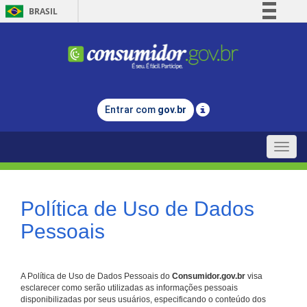
BRASIL
Simplifique!
Comunica BR
Participe
Acesso à informação
Entrar com
gov.br
Legislação
Canais
Toggle
naviga
Política de Uso de Dados
Pessoais
A Política de Uso de Dados Pessoais do
Consumidor.gov.br
visa
esclarecer como serão utilizadas as informações pessoais
disponibilizadas por seus usuários, especificando o conteúdo dos