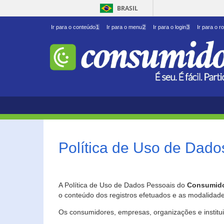
BRASIL
Ir para o conteúdo
1
Ir para o menu
2
Ir para o login
3
Ir para o r
Política de Uso de Dado
A Política de Uso de Dados Pessoais do
Consumido
o conteúdo dos registros efetuados e as modalidad
Os consumidores, empresas, organizações e institu