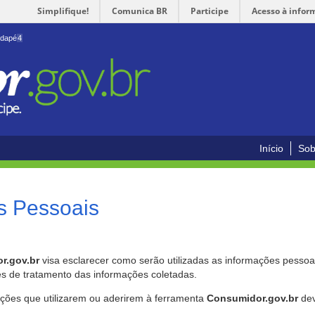
Simplifique!
Comunica BR
Participe
Acesso à infor
odapé
4
Início
Sob
s Pessoais
r.gov.br
visa esclarecer como serão utilizadas as informações pessoai
es de tratamento das informações coletadas.
ições que utilizarem ou aderirem à ferramenta
Consumidor.gov.br
dev