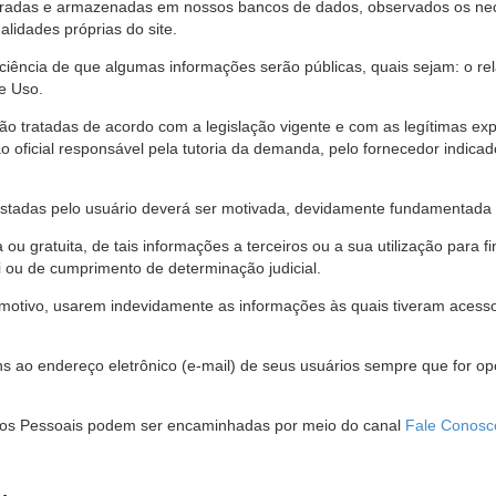
stradas e armazenadas em nossos bancos de dados, observados os nec
alidades próprias do site.
 ciência de que algumas informações serão públicas, quais sejam: o re
e Uso.
são tratadas de acordo com a legislação vigente e com as legítimas ex
o oficial responsável pela tutoria da demanda, pelo fornecedor indic
restadas pelo usuário deverá ser motivada, devidamente fundamentada 
u gratuita, de tais informações a terceiros ou a sua utilização para f
i ou de cumprimento de determinação judicial.
motivo, usarem indevidamente as informações às quais tiveram acesso 
 ao endereço eletrônico (e-mail) de seus usuários sempre que for o
Dados Pessoais podem ser encaminhadas por meio do canal
Fale Conosc