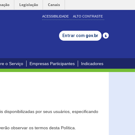
mação
Legislação
Canais
ACESSIBILIDADE
ALTO CONTRASTE
Entrar com
gov.br
re o Serviço
Empresas Participantes
Indicadores
s disponibilizadas por seus usuários, especificando
erão observar os termos desta Política.