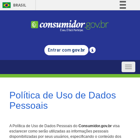
BRASIL
Simplifique!
Comunica BR
Participe
Acesso à informação
Entrar com
gov.br
Legislação
Canais
Toggle
naviga
Política de Uso de Dados
Pessoais
A Política de Uso de Dados Pessoais do
Consumidor.gov.br
visa
esclarecer como serão utilizadas as informações pessoais
disponibilizadas por seus usuários, especificando o conteúdo dos