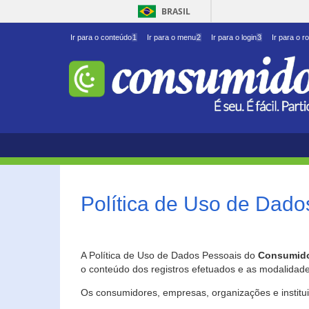
BRASIL
Ir para o conteúdo
1
Ir para o menu
2
Ir para o login
3
Ir para o r
Política de Uso de Dado
A Política de Uso de Dados Pessoais do
Consumido
o conteúdo dos registros efetuados e as modalidad
Os consumidores, empresas, organizações e institu