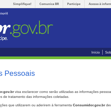
Simplifique!
Comunica BR
Participe
Acesso à infor
odapé
4
Início
Sob
s Pessoais
r.gov.br
visa esclarecer como serão utilizadas as informações pessoai
es de tratamento das informações coletadas.
ições que utilizarem ou aderirem à ferramenta
Consumidor.gov.br
dev