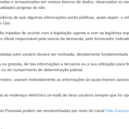
stradas e armazenadas em nossos bancos de dados, observados os nec
alidades próprias do site.
 ciência de que algumas informações serão públicas, quais sejam: o re
e Uso.
são tratadas de acordo com a legislação vigente e com as legítimas ex
o oficial responsável pela tutoria da demanda, pelo fornecedor indic
restadas pelo usuário deverá ser motivada, devidamente fundamentada 
u gratuita, de tais informações a terceiros ou a sua utilização para f
i ou de cumprimento de determinação judicial.
motivo, usarem indevidamente as informações às quais tiveram acesso 
 ao endereço eletrônico (e-mail) de seus usuários sempre que for o
Dados Pessoais podem ser encaminhadas por meio do canal
Fale Conosc