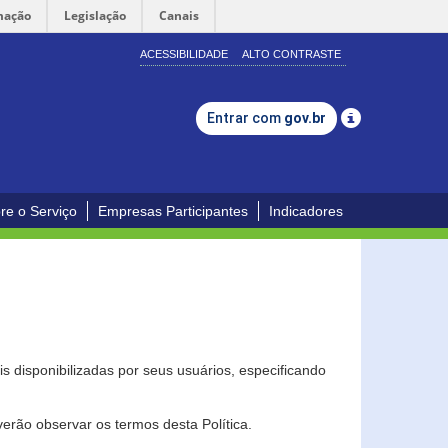
mação
Legislação
Canais
ACESSIBILIDADE
ALTO CONTRASTE
Entrar com
gov.br
re o Serviço
Empresas Participantes
Indicadores
s disponibilizadas por seus usuários, especificando
erão observar os termos desta Política.