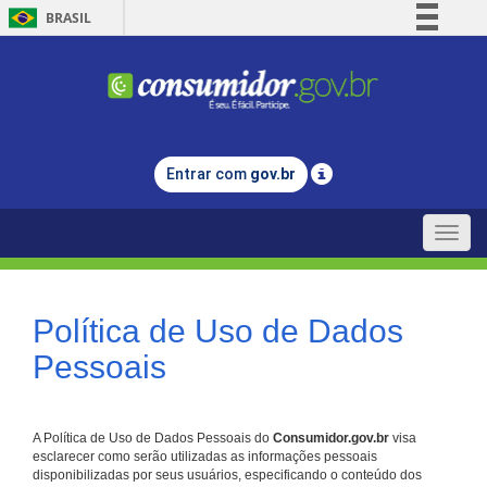
BRASIL
Simplifique!
Comunica BR
Participe
Acesso à informação
Entrar com
gov.br
Legislação
Canais
Toggle
naviga
Política de Uso de Dados
Pessoais
A Política de Uso de Dados Pessoais do
Consumidor.gov.br
visa
esclarecer como serão utilizadas as informações pessoais
disponibilizadas por seus usuários, especificando o conteúdo dos