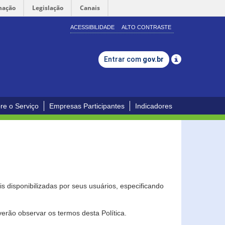
mação
Legislação
Canais
ACESSIBILIDADE
ALTO CONTRASTE
Entrar com
gov.br
re o Serviço
Empresas Participantes
Indicadores
s disponibilizadas por seus usuários, especificando
erão observar os termos desta Política.