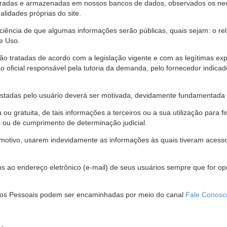
stradas e armazenadas em nossos bancos de dados, observados os nec
alidades próprias do site.
 ciência de que algumas informações serão públicas, quais sejam: o re
e Uso.
são tratadas de acordo com a legislação vigente e com as legítimas ex
o oficial responsável pela tutoria da demanda, pelo fornecedor indic
restadas pelo usuário deverá ser motivada, devidamente fundamentada 
u gratuita, de tais informações a terceiros ou a sua utilização para f
i ou de cumprimento de determinação judicial.
motivo, usarem indevidamente as informações às quais tiveram acesso 
 ao endereço eletrônico (e-mail) de seus usuários sempre que for o
Dados Pessoais podem ser encaminhadas por meio do canal
Fale Conosc