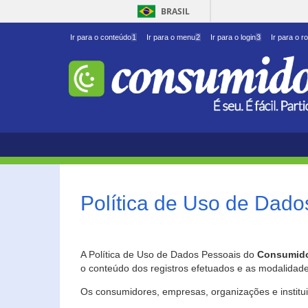
BRASIL
Ir para o conteúdo
1
Ir para o menu
2
Ir para o login
3
Ir para o r
Política de Uso de Dado
A Política de Uso de Dados Pessoais do
Consumido
o conteúdo dos registros efetuados e as modalidad
Os consumidores, empresas, organizações e institu