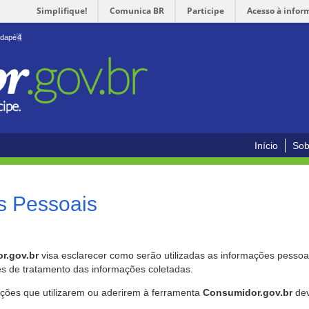
Simplifique!
Comunica BR
Participe
Acesso à infor
odapé
4
Início
Sob
s Pessoais
r.gov.br
visa esclarecer como serão utilizadas as informações pessoai
es de tratamento das informações coletadas.
ições que utilizarem ou aderirem à ferramenta
Consumidor.gov.br
dev