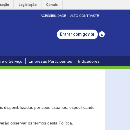
mação
Legislação
Canais
ACESSIBILIDADE
ALTO CONTRASTE
Entrar com
gov.br
re o Serviço
Empresas Participantes
Indicadores
s disponibilizadas por seus usuários, especificando
erão observar os termos desta Política.