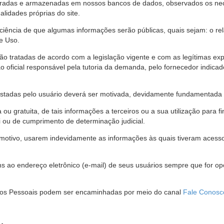
stradas e armazenadas em nossos bancos de dados, observados os nec
alidades próprias do site.
 ciência de que algumas informações serão públicas, quais sejam: o re
e Uso.
são tratadas de acordo com a legislação vigente e com as legítimas ex
o oficial responsável pela tutoria da demanda, pelo fornecedor indic
restadas pelo usuário deverá ser motivada, devidamente fundamentada 
u gratuita, de tais informações a terceiros ou a sua utilização para f
i ou de cumprimento de determinação judicial.
motivo, usarem indevidamente as informações às quais tiveram acesso 
 ao endereço eletrônico (e-mail) de seus usuários sempre que for o
Dados Pessoais podem ser encaminhadas por meio do canal
Fale Conosc