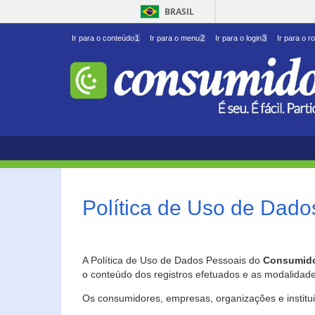
BRASIL
Ir para o conteúdo
1
Ir para o menu
2
Ir para o login
3
Ir para o r
Política de Uso de Dado
A Política de Uso de Dados Pessoais do
Consumido
o conteúdo dos registros efetuados e as modalidad
Os consumidores, empresas, organizações e institu