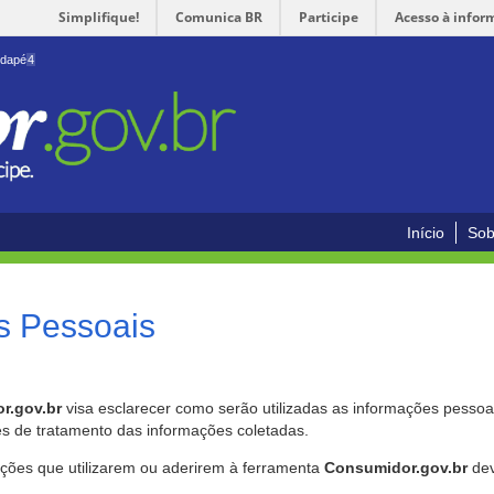
Simplifique!
Comunica BR
Participe
Acesso à infor
odapé
4
Início
Sob
s Pessoais
r.gov.br
visa esclarecer como serão utilizadas as informações pessoai
es de tratamento das informações coletadas.
ições que utilizarem ou aderirem à ferramenta
Consumidor.gov.br
dev