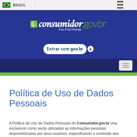
BRASIL
Simplifique!
Comunica BR
Participe
Acesso à informação
Entrar com
gov.br
Legislação
Canais
Toggle
naviga
Política de Uso de Dados
Pessoais
A Política de Uso de Dados Pessoais do
Consumidor.gov.br
visa
esclarecer como serão utilizadas as informações pessoais
disponibilizadas por seus usuários, especificando o conteúdo dos