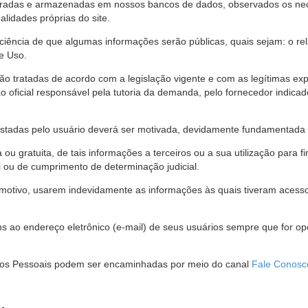
stradas e armazenadas em nossos bancos de dados, observados os nec
alidades próprias do site.
 ciência de que algumas informações serão públicas, quais sejam: o re
e Uso.
são tratadas de acordo com a legislação vigente e com as legítimas ex
o oficial responsável pela tutoria da demanda, pelo fornecedor indic
restadas pelo usuário deverá ser motivada, devidamente fundamentada 
u gratuita, de tais informações a terceiros ou a sua utilização para f
i ou de cumprimento de determinação judicial.
motivo, usarem indevidamente as informações às quais tiveram acesso 
 ao endereço eletrônico (e-mail) de seus usuários sempre que for o
Dados Pessoais podem ser encaminhadas por meio do canal
Fale Conosc