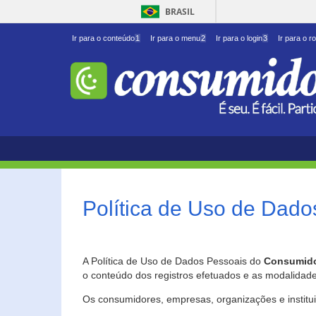
BRASIL
Ir para o conteúdo
1
Ir para o menu
2
Ir para o login
3
Ir para o r
Política de Uso de Dado
A Política de Uso de Dados Pessoais do
Consumido
o conteúdo dos registros efetuados e as modalidad
Os consumidores, empresas, organizações e institu