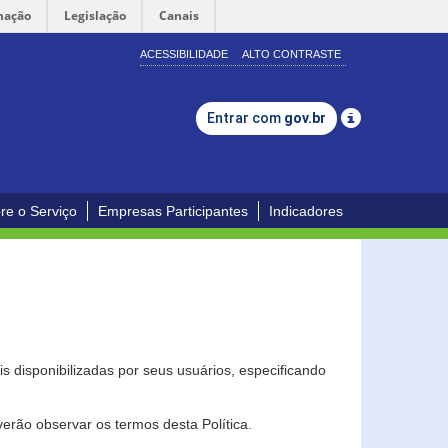
mação
Legislação
Canais
ACESSIBILIDADE
ALTO CONTRASTE
Entrar com
gov.br
re o Serviço
Empresas Participantes
Indicadores
s disponibilizadas por seus usuários, especificando
erão observar os termos desta Política.