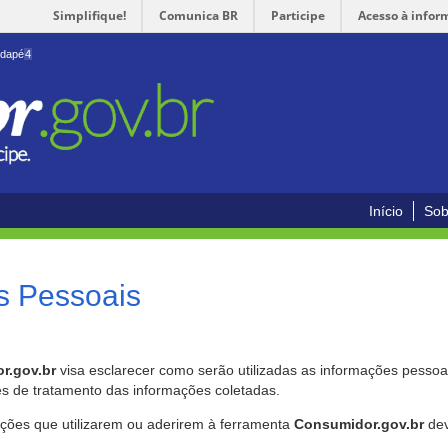
Simplifique!
Comunica BR
Participe
Acesso à infor
odapé
4
Início
Sob
s Pessoais
r.gov.br
visa esclarecer como serão utilizadas as informações pessoai
es de tratamento das informações coletadas.
ições que utilizarem ou aderirem à ferramenta
Consumidor.gov.br
dev