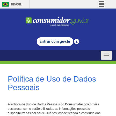
BRASIL
Simplifique!
Comunica BR
Participe
Acesso à informação
Entrar com
gov.br
Legislação
Canais
Toggle
naviga
Política de Uso de Dados
Pessoais
A Política de Uso de Dados Pessoais do
Consumidor.gov.br
visa
esclarecer como serão utilizadas as informações pessoais
disponibilizadas por seus usuários, especificando o conteúdo dos