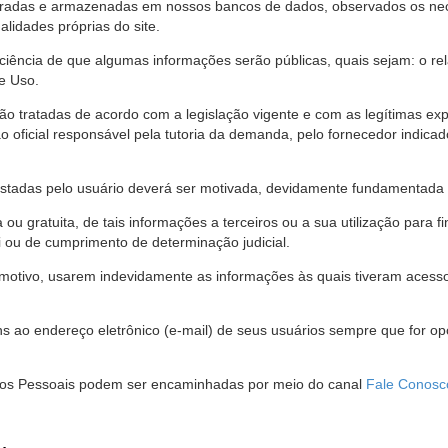
stradas e armazenadas em nossos bancos de dados, observados os nec
alidades próprias do site.
 ciência de que algumas informações serão públicas, quais sejam: o re
e Uso.
são tratadas de acordo com a legislação vigente e com as legítimas ex
o oficial responsável pela tutoria da demanda, pelo fornecedor indic
restadas pelo usuário deverá ser motivada, devidamente fundamentada 
u gratuita, de tais informações a terceiros ou a sua utilização para f
i ou de cumprimento de determinação judicial.
motivo, usarem indevidamente as informações às quais tiveram acesso 
 ao endereço eletrônico (e-mail) de seus usuários sempre que for o
Dados Pessoais podem ser encaminhadas por meio do canal
Fale Conosc