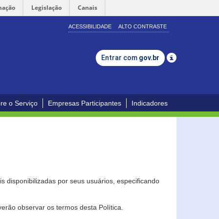
mação
Legislação
Canais
ACESSIBILIDADE
ALTO CONTRASTE
Entrar com
gov.br
re o Serviço
Empresas Participantes
Indicadores
s disponibilizadas por seus usuários, especificando
erão observar os termos desta Política.