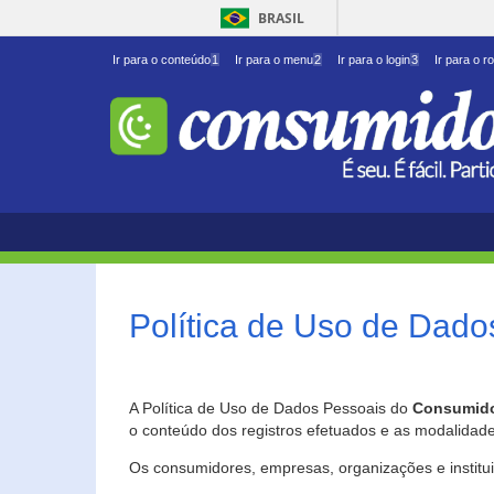
BRASIL
Ir para o conteúdo
1
Ir para o menu
2
Ir para o login
3
Ir para o r
Política de Uso de Dado
A Política de Uso de Dados Pessoais do
Consumido
o conteúdo dos registros efetuados e as modalidad
Os consumidores, empresas, organizações e institu