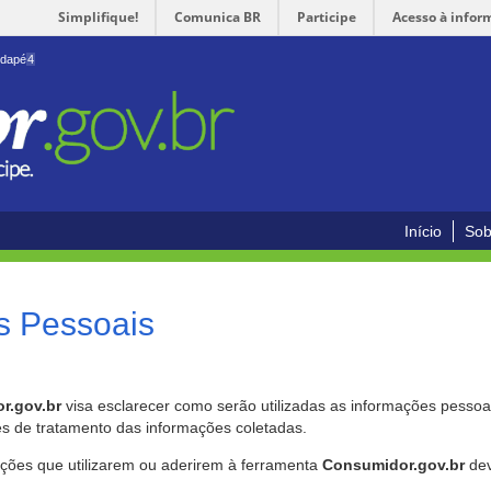
Simplifique!
Comunica BR
Participe
Acesso à infor
odapé
4
Início
Sob
s Pessoais
r.gov.br
visa esclarecer como serão utilizadas as informações pessoai
es de tratamento das informações coletadas.
ições que utilizarem ou aderirem à ferramenta
Consumidor.gov.br
dev