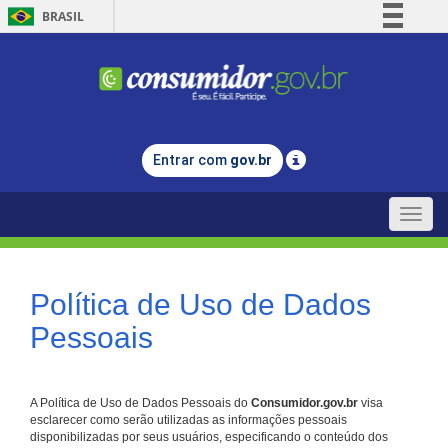
BRASIL
Simplifique!
Comunica BR
Participe
Acesso à informação
Entrar com
gov.br
Legislação
Canais
Toggle
naviga
Política de Uso de Dados
Pessoais
A Política de Uso de Dados Pessoais do
Consumidor.gov.br
visa
esclarecer como serão utilizadas as informações pessoais
disponibilizadas por seus usuários, especificando o conteúdo dos