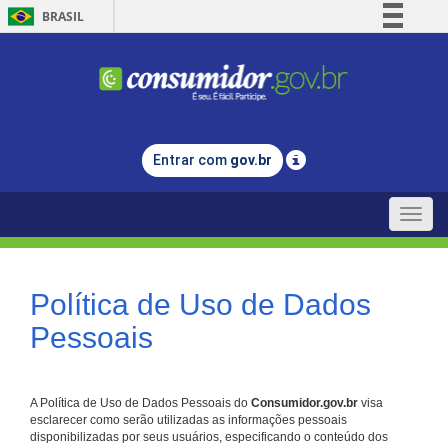
BRASIL
Simplifique!
Comunica BR
Participe
Acesso à informação
Entrar com
gov.br
Legislação
Canais
Toggle
naviga
Política de Uso de Dados
Pessoais
A Política de Uso de Dados Pessoais do
Consumidor.gov.br
visa
esclarecer como serão utilizadas as informações pessoais
disponibilizadas por seus usuários, especificando o conteúdo dos