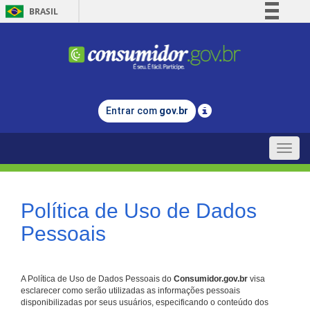
BRASIL
Simplifique!
Comunica BR
Participe
Acesso à informação
Entrar com
gov.br
Legislação
Canais
Toggle
naviga
Política de Uso de Dados
Pessoais
A Política de Uso de Dados Pessoais do
Consumidor.gov.br
visa
esclarecer como serão utilizadas as informações pessoais
disponibilizadas por seus usuários, especificando o conteúdo dos