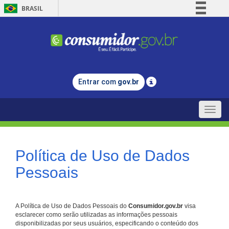
BRASIL
Simplifique!
Comunica BR
Participe
Acesso à informação
Entrar com
gov.br
Legislação
Canais
Toggle
naviga
Política de Uso de Dados
Pessoais
A Política de Uso de Dados Pessoais do
Consumidor.gov.br
visa
esclarecer como serão utilizadas as informações pessoais
disponibilizadas por seus usuários, especificando o conteúdo dos