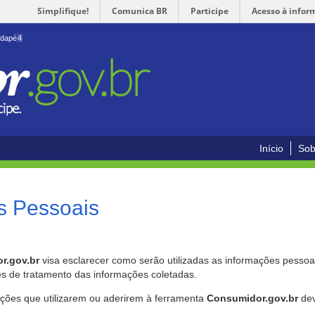
Simplifique!
Comunica BR
Participe
Acesso à infor
odapé
4
Início
Sob
s Pessoais
r.gov.br
visa esclarecer como serão utilizadas as informações pessoai
es de tratamento das informações coletadas.
ições que utilizarem ou aderirem à ferramenta
Consumidor.gov.br
dev