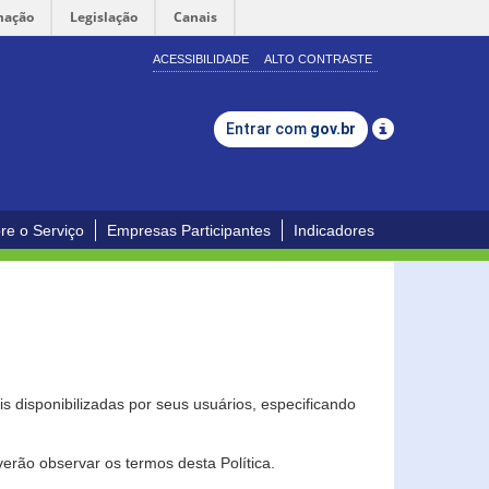
mação
Legislação
Canais
ACESSIBILIDADE
ALTO CONTRASTE
Entrar com
gov.br
re o Serviço
Empresas Participantes
Indicadores
s disponibilizadas por seus usuários, especificando
erão observar os termos desta Política.