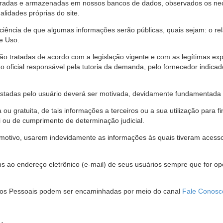
stradas e armazenadas em nossos bancos de dados, observados os nec
alidades próprias do site.
 ciência de que algumas informações serão públicas, quais sejam: o re
e Uso.
são tratadas de acordo com a legislação vigente e com as legítimas ex
o oficial responsável pela tutoria da demanda, pelo fornecedor indic
restadas pelo usuário deverá ser motivada, devidamente fundamentada 
u gratuita, de tais informações a terceiros ou a sua utilização para f
i ou de cumprimento de determinação judicial.
motivo, usarem indevidamente as informações às quais tiveram acesso 
 ao endereço eletrônico (e-mail) de seus usuários sempre que for o
Dados Pessoais podem ser encaminhadas por meio do canal
Fale Conosc