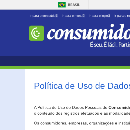
BRASIL
Ir para o conteúdo
1
Ir para o menu
2
Ir para o login
3
Ir para o r
Política de Uso de Dado
A Política de Uso de Dados Pessoais do
Consumido
o conteúdo dos registros efetuados e as modalidad
Os consumidores, empresas, organizações e institu