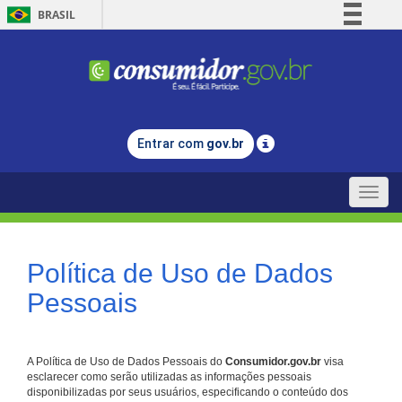
BRASIL
Simplifique!
Comunica BR
Participe
Acesso à informação
Entrar com
gov.br
Legislação
Canais
Toggle
naviga
Política de Uso de Dados
Pessoais
A Política de Uso de Dados Pessoais do
Consumidor.gov.br
visa
esclarecer como serão utilizadas as informações pessoais
disponibilizadas por seus usuários, especificando o conteúdo dos