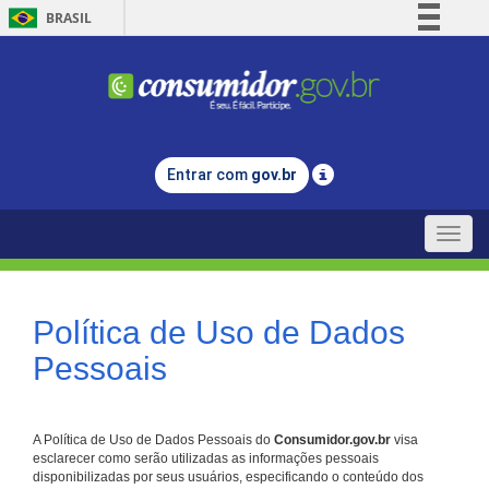
BRASIL
Simplifique!
Comunica BR
Participe
Acesso à informação
Entrar com
gov.br
Legislação
Canais
Toggle
naviga
Política de Uso de Dados
Pessoais
A Política de Uso de Dados Pessoais do
Consumidor.gov.br
visa
esclarecer como serão utilizadas as informações pessoais
disponibilizadas por seus usuários, especificando o conteúdo dos