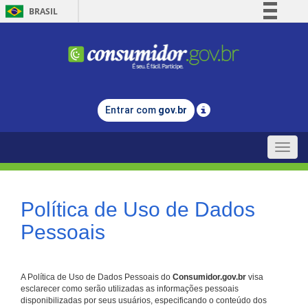
BRASIL
Simplifique!
Comunica BR
Participe
Acesso à informação
Entrar com
gov.br
Legislação
Canais
Toggle
naviga
Política de Uso de Dados
Pessoais
A Política de Uso de Dados Pessoais do
Consumidor.gov.br
visa
esclarecer como serão utilizadas as informações pessoais
disponibilizadas por seus usuários, especificando o conteúdo dos