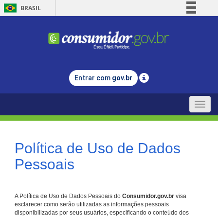
BRASIL
Simplifique!
Comunica BR
Participe
Acesso à informação
Entrar com
gov.br
Legislação
Canais
Toggle
naviga
Política de Uso de Dados
Pessoais
A Política de Uso de Dados Pessoais do
Consumidor.gov.br
visa
esclarecer como serão utilizadas as informações pessoais
disponibilizadas por seus usuários, especificando o conteúdo dos