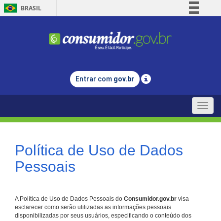
BRASIL
Simplifique!
Comunica BR
Participe
Acesso à informação
Entrar com
gov.br
Legislação
Canais
Toggle
naviga
Política de Uso de Dados
Pessoais
A Política de Uso de Dados Pessoais do
Consumidor.gov.br
visa
esclarecer como serão utilizadas as informações pessoais
disponibilizadas por seus usuários, especificando o conteúdo dos