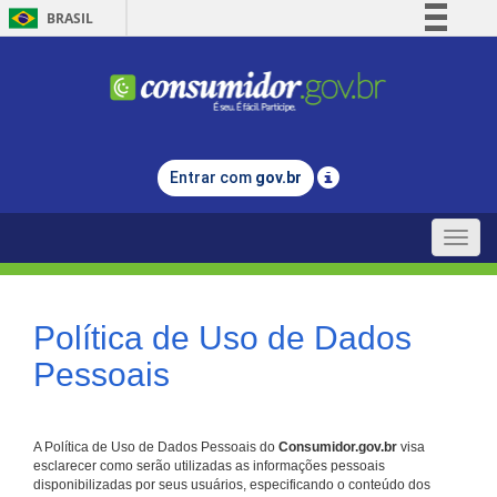
BRASIL
Simplifique!
Comunica BR
Participe
Acesso à informação
Entrar com
gov.br
Legislação
Canais
Toggle
naviga
Política de Uso de Dados
Pessoais
A Política de Uso de Dados Pessoais do
Consumidor.gov.br
visa
esclarecer como serão utilizadas as informações pessoais
disponibilizadas por seus usuários, especificando o conteúdo dos