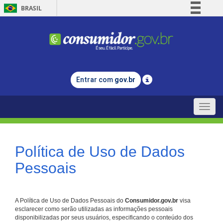
BRASIL
Simplifique!
Comunica BR
Participe
Acesso à informação
Entrar com
gov.br
Legislação
Canais
Toggle
naviga
Política de Uso de Dados
Pessoais
A Política de Uso de Dados Pessoais do
Consumidor.gov.br
visa
esclarecer como serão utilizadas as informações pessoais
disponibilizadas por seus usuários, especificando o conteúdo dos