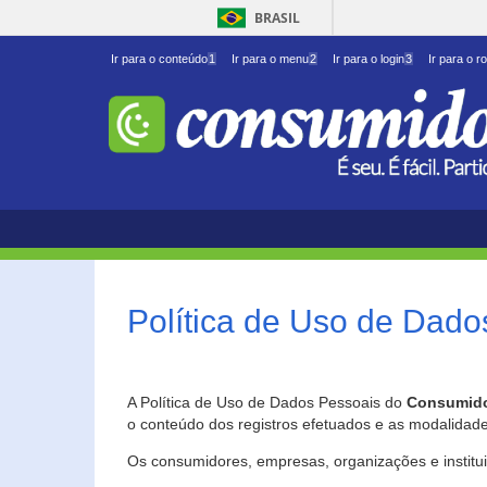
BRASIL
Ir para o conteúdo
1
Ir para o menu
2
Ir para o login
3
Ir para o r
Política de Uso de Dado
A Política de Uso de Dados Pessoais do
Consumido
o conteúdo dos registros efetuados e as modalidad
Os consumidores, empresas, organizações e institu