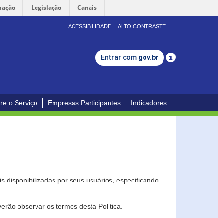
mação
Legislação
Canais
ACESSIBILIDADE
ALTO CONTRASTE
Entrar com
gov.br
re o Serviço
Empresas Participantes
Indicadores
s disponibilizadas por seus usuários, especificando
erão observar os termos desta Política.