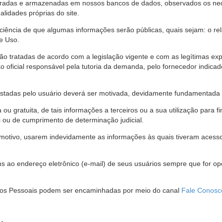
stradas e armazenadas em nossos bancos de dados, observados os nec
alidades próprias do site.
 ciência de que algumas informações serão públicas, quais sejam: o re
e Uso.
são tratadas de acordo com a legislação vigente e com as legítimas ex
o oficial responsável pela tutoria da demanda, pelo fornecedor indic
restadas pelo usuário deverá ser motivada, devidamente fundamentada 
u gratuita, de tais informações a terceiros ou a sua utilização para f
i ou de cumprimento de determinação judicial.
motivo, usarem indevidamente as informações às quais tiveram acesso 
 ao endereço eletrônico (e-mail) de seus usuários sempre que for o
Dados Pessoais podem ser encaminhadas por meio do canal
Fale Conosc