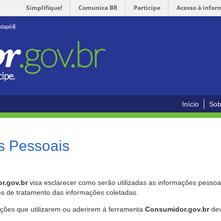
Simplifique!
Comunica BR
Participe
Acesso à infor
odapé
4
Início
Sob
s Pessoais
r.gov.br
visa esclarecer como serão utilizadas as informações pessoai
es de tratamento das informações coletadas.
ições que utilizarem ou aderirem à ferramenta
Consumidor.gov.br
dev