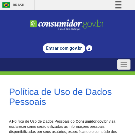
BRASIL
Simplifique!
Comunica BR
Participe
Acesso à informação
Entrar com
gov.br
Legislação
Canais
Toggle
naviga
Política de Uso de Dados
Pessoais
A Política de Uso de Dados Pessoais do
Consumidor.gov.br
visa
esclarecer como serão utilizadas as informações pessoais
disponibilizadas por seus usuários, especificando o conteúdo dos