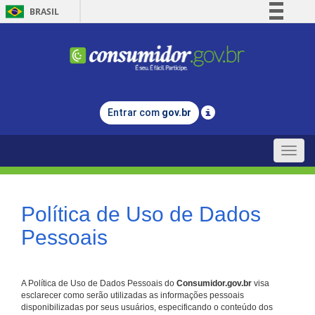
BRASIL
Simplifique!
Comunica BR
Participe
Acesso à informação
Entrar com
gov.br
Legislação
Canais
Toggle
naviga
Política de Uso de Dados
Pessoais
A Política de Uso de Dados Pessoais do
Consumidor.gov.br
visa
esclarecer como serão utilizadas as informações pessoais
disponibilizadas por seus usuários, especificando o conteúdo dos