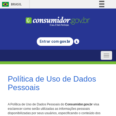
BRASIL
Simplifique!
Comunica BR
Participe
Acesso à informação
Entrar com
gov.br
Legislação
Canais
Toggle
naviga
Política de Uso de Dados
Pessoais
A Política de Uso de Dados Pessoais do
Consumidor.gov.br
visa
esclarecer como serão utilizadas as informações pessoais
disponibilizadas por seus usuários, especificando o conteúdo dos