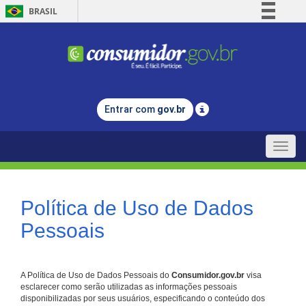
BRASIL
Simplifique!
Comunica BR
Participe
Acesso à informação
Entrar com
gov.br
Legislação
Canais
Toggle
naviga
Política de Uso de Dados
Pessoais
A Política de Uso de Dados Pessoais do
Consumidor.gov.br
visa
esclarecer como serão utilizadas as informações pessoais
disponibilizadas por seus usuários, especificando o conteúdo dos