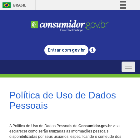
BRASIL
Simplifique!
Comunica BR
Participe
Acesso à informação
Entrar com
gov.br
Legislação
Canais
Toggle
naviga
Política de Uso de Dados
Pessoais
A Política de Uso de Dados Pessoais do
Consumidor.gov.br
visa
esclarecer como serão utilizadas as informações pessoais
disponibilizadas por seus usuários, especificando o conteúdo dos