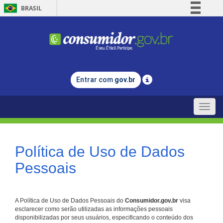
BRASIL
Simplifique!
Comunica BR
Participe
Acesso à informação
Entrar com
gov.br
Legislação
Canais
Toggle
naviga
Política de Uso de Dados
Pessoais
A Política de Uso de Dados Pessoais do
Consumidor.gov.br
visa
esclarecer como serão utilizadas as informações pessoais
disponibilizadas por seus usuários, especificando o conteúdo dos