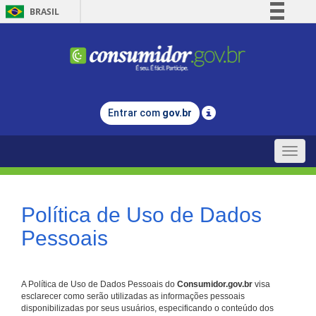
BRASIL
Simplifique!
Comunica BR
Participe
Acesso à informação
Entrar com
gov.br
Legislação
Canais
Toggle
naviga
Política de Uso de Dados
Pessoais
A Política de Uso de Dados Pessoais do
Consumidor.gov.br
visa
esclarecer como serão utilizadas as informações pessoais
disponibilizadas por seus usuários, especificando o conteúdo dos