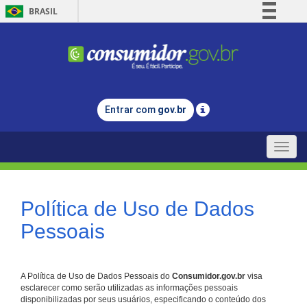
BRASIL
Simplifique!
Comunica BR
Participe
Acesso à informação
Entrar com
gov.br
Legislação
Canais
Toggle
naviga
Política de Uso de Dados
Pessoais
A Política de Uso de Dados Pessoais do
Consumidor.gov.br
visa
esclarecer como serão utilizadas as informações pessoais
disponibilizadas por seus usuários, especificando o conteúdo dos