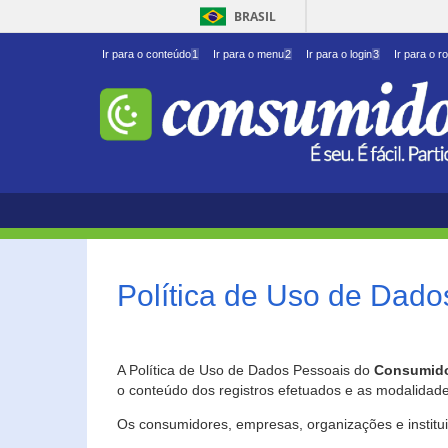
BRASIL
Ir para o conteúdo
1
Ir para o menu
2
Ir para o login
3
Ir para o r
Política de Uso de Dado
A Política de Uso de Dados Pessoais do
Consumido
o conteúdo dos registros efetuados e as modalidad
Os consumidores, empresas, organizações e institu