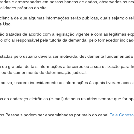
stradas e armazenadas em nossos bancos de dados, observados os nec
alidades próprias do site.
 ciência de que algumas informações serão públicas, quais sejam: o re
e Uso.
são tratadas de acordo com a legislação vigente e com as legítimas ex
o oficial responsável pela tutoria da demanda, pelo fornecedor indic
restadas pelo usuário deverá ser motivada, devidamente fundamentada 
u gratuita, de tais informações a terceiros ou a sua utilização para f
i ou de cumprimento de determinação judicial.
motivo, usarem indevidamente as informações às quais tiveram acesso 
 ao endereço eletrônico (e-mail) de seus usuários sempre que for o
Dados Pessoais podem ser encaminhadas por meio do canal
Fale Conosc