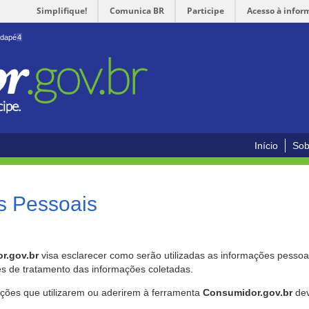
Simplifique!
Comunica BR
Participe
Acesso à infor
odapé
4
Início
Sob
s Pessoais
r.gov.br
visa esclarecer como serão utilizadas as informações pessoai
es de tratamento das informações coletadas.
ições que utilizarem ou aderirem à ferramenta
Consumidor.gov.br
dev