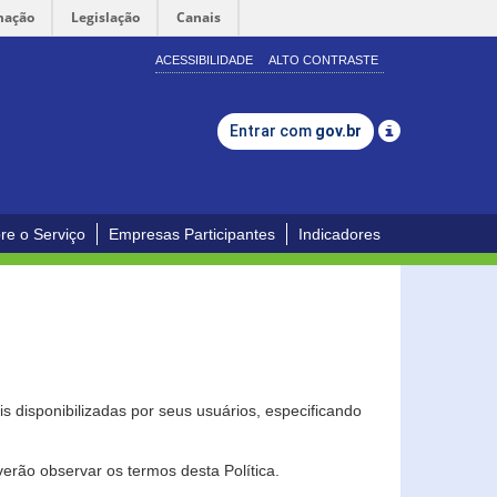
mação
Legislação
Canais
ACESSIBILIDADE
ALTO CONTRASTE
Entrar com
gov.br
re o Serviço
Empresas Participantes
Indicadores
s disponibilizadas por seus usuários, especificando
erão observar os termos desta Política.