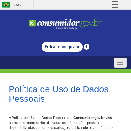
BRASIL
Simplifique!
Comunica BR
Participe
Acesso à informação
Entrar com
gov.br
Legislação
Canais
Toggle
naviga
Política de Uso de Dados
Pessoais
A Política de Uso de Dados Pessoais do
Consumidor.gov.br
visa
esclarecer como serão utilizadas as informações pessoais
disponibilizadas por seus usuários, especificando o conteúdo dos